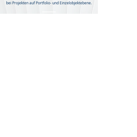
bei Projekten auf Portfolio- und Einzelobjektebene.
Aufsichts- und
Beiratstätigkeit
Nicht erst seit Corona und Zinswende sind die
Rahmenbedingungen der Unternehmen volatil,
unsicher, komplex und mehrdeutig.
Wichtig erscheinen gleichermaßen die
Erfahrungen aus vergangenen Immobilienzyklen,
wie ein Wissen um die zukünftigen
Herausforderungen, die aus dem wirtschaftlichen
und gesellschaftlichen Strukturwandel erwachsen.
Im Rahmen von Aufsichts- und Beiratsmandaten
bringe ich meine Erfahrung sowie meine Sicht auf
die Zukunft ein. Dabei nutze ich bei
Kontrollorganen das Konzept der
"vorausschauenden Überwachung".
Ziel ist es die nachhaltige Ertragskraft eines
Unternehmens zu erhalten bzw. zu steigern.