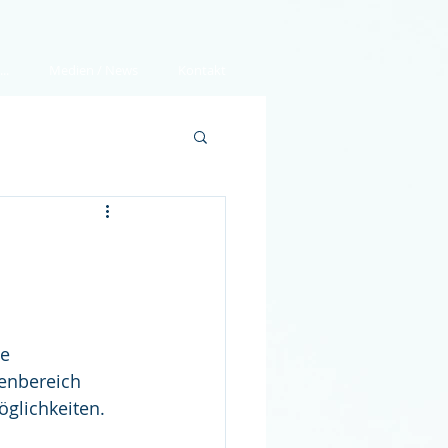
..
Medien / News
Kontakt
e 
enbereich 
glichkeiten.