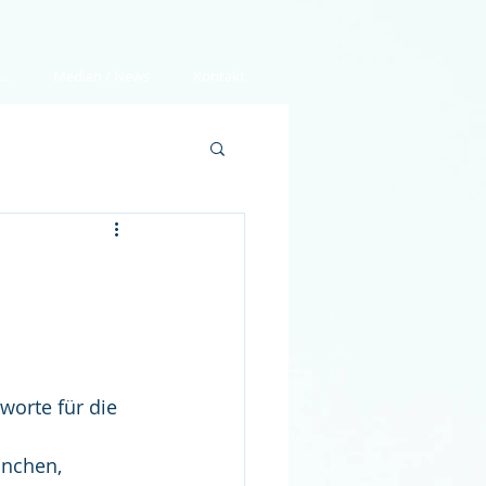
..
Medien / News
Kontakt
worte für die 
ünchen, 