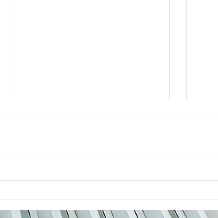
Martin Eberhardt erneut
HELI
beim jährlichen Treffen des
Spac
ESG Sounding Board von