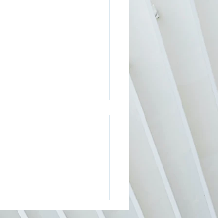
X alpha launched -
e for Life Science