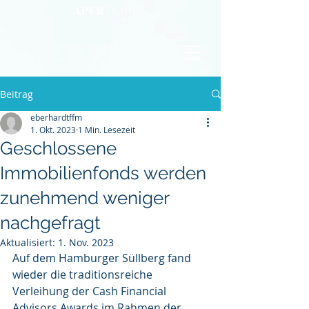
Beitrag
eberhardtffm
1. Okt. 2023
1 Min. Lesezeit
Geschlossene
Immobilienfonds werden
zunehmend weniger
nachgefragt
Aktualisiert:
1. Nov. 2023
Auf dem Hamburger Süllberg fand 
wieder die traditionsreiche 
Verleihung der Cash Financial 
Advisors Awards im Rahmen der 